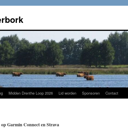
rbork
ng
Midden Drenthe Loop 2026
Lid worden
Sponsoren
Contact
 op Garmin Connect en Strava