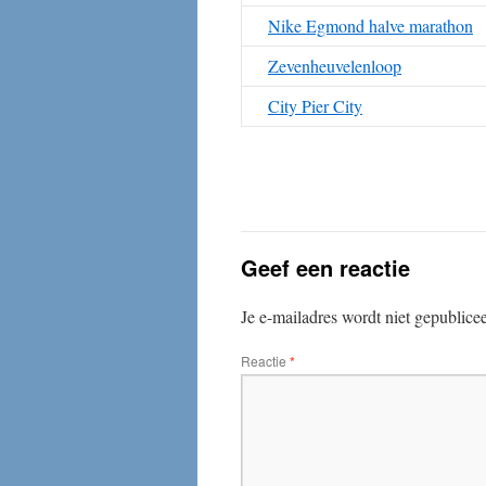
Nike Egmond halve marathon
Zevenheuvelenloop
City Pier City
Geef een reactie
Je e-mailadres wordt niet gepublice
Reactie
*