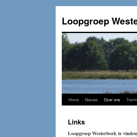
Loopgroep Weste
Home
Nieuws
Over ons
Traini
Links
Loopgroep Westerbork te vinden