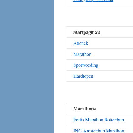
Startpagina’s
A
tletiek
M
arathon
S
portvoeding
Hardlopen
Marathons
Fortis Marathon Rotterdam
ING Amsterdam Marathon