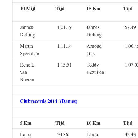
10 Mijl
Tijd
15 Km
Tijd
Jannes
1.01.19
Jannes
57.49
Dolfing
Dolfing
Martin
1.11.14
Arnoud
1.00.4
Speelman
Gils
Rene L.
1.15.51
Teddy
1.07.0
van
Bezuijen
Bueren
Clubrecords 2014 (Dames)
5 Km
Tijd
10 Km
Tijd
Laura
20.36
Laura
42.43