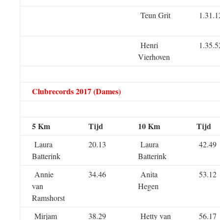
Teun Grit
1.31.1
Henri
1.35.5
Vierhoven
Clubrecords 2017 (Dames)
5 Km
Tijd
10 Km
Tijd
Laura
20.13
Laura
42.49
Batterink
Batterink
Annie
34.46
Anita
53.12
van
Hegen
Ramshorst
Mirjam
38.29
Hetty van
56.17