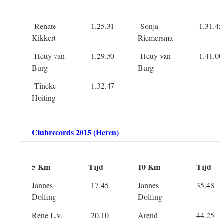
Renate
1.25.31
Sonja
1.31.4
Kikkert
Riemersma
Hetty van
1.29.50
Hetty van
1.41.0
Burg
Burg
Tineke
1.32.47
Hoiting
Clubrecords 2015 (Heren)
5 Km
Tijd
10 Km
Tijd
Jannes
17.45
Jannes
35.48
Dolfing
Dolfing
Rene L.v.
20.10
Arend
44.25