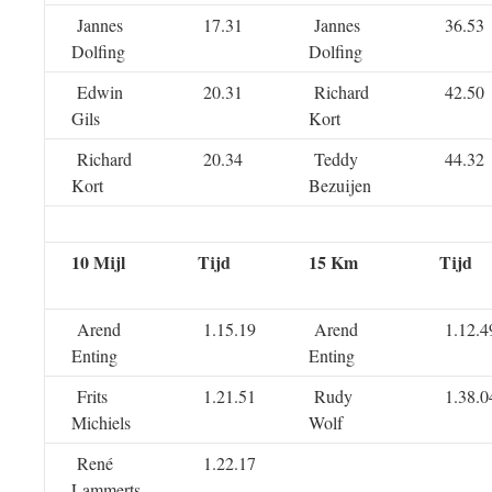
Jannes
17.31
Jannes
36.53
Dolfing
Dolfing
Edwin
20.31
Richard
42.50
Gils
Kort
Richard
20.34
Teddy
44.32
Kort
Bezuijen
10 Mijl
Tijd
15 Km
Tijd
Arend
1.15.19
Arend
1.12.4
Enting
Enting
Frits
1.21.51
Rudy
1.38.0
Michiels
Wolf
René
1.22.17
Lammerts