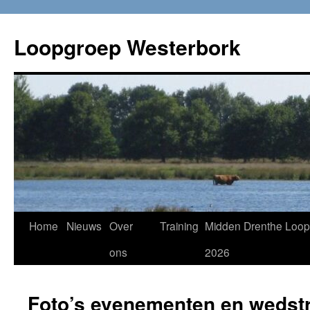
Loopgroep Westerbork
Home
Nieuws
Over
Training
Midden Drenthe Loop
ons
2026
Foto’s evenementen en wedstr