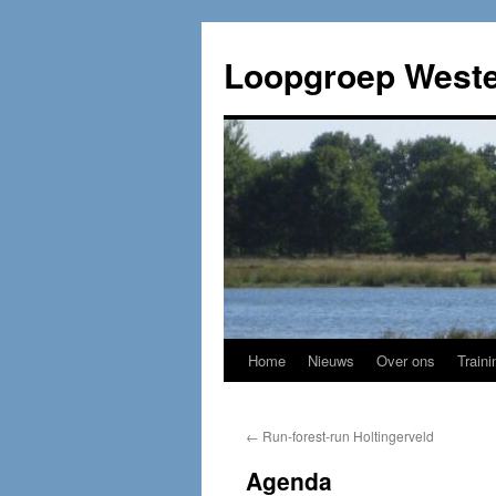
Loopgroep Weste
Home
Nieuws
Over ons
Traini
←
Run-forest-run Holtingerveld
Agenda