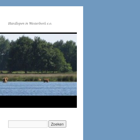
Hardlopen in Westerbork e.o.