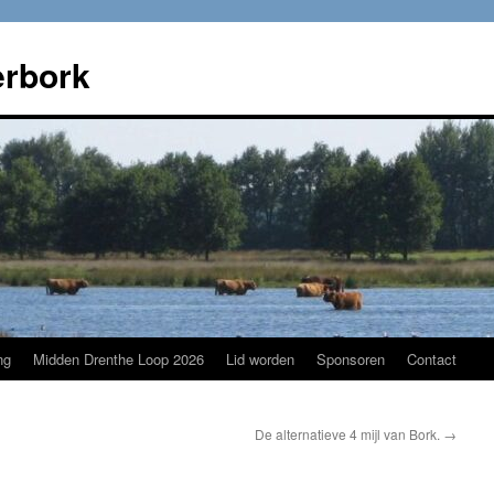
rbork
ng
Midden Drenthe Loop 2026
Lid worden
Sponsoren
Contact
De alternatieve 4 mijl van Bork.
→