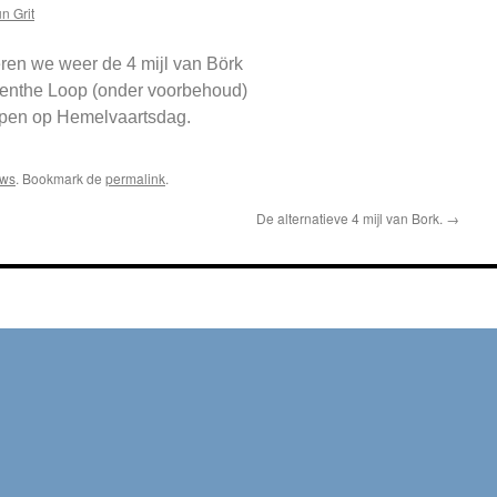
n Grit
ren we weer de 4 mijl van Börk
enthe Loop (onder voorbehoud)
pen op Hemelvaartsdag.
uws
. Bookmark de
permalink
.
De alternatieve 4 mijl van Bork.
→