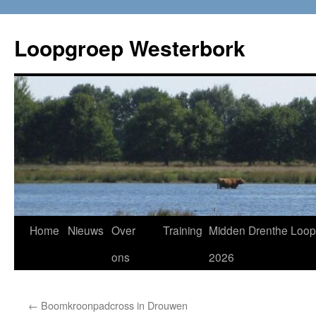
Loopgroep Westerbork
Home
Nieuws
Over
Training
Midden Drenthe Loop
ons
2026
←
Boomkroonpadcross in Drouwen