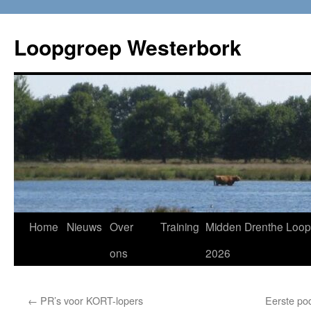
Loopgroep Westerbork
Home
Nieuws
Over
Training
Midden Drenthe Loop
ons
2026
←
PR’s voor KORT-lopers
Eerste po