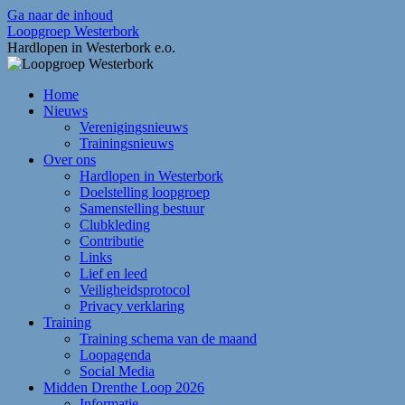
Ga naar de inhoud
Loopgroep Westerbork
Hardlopen in Westerbork e.o.
Home
Nieuws
Verenigingsnieuws
Trainingsnieuws
Over ons
Hardlopen in Westerbork
Doelstelling loopgroep
Samenstelling bestuur
Clubkleding
Contributie
Links
Lief en leed
Veiligheidsprotocol
Privacy verklaring
Training
Training schema van de maand
Loopagenda
Social Media
Midden Drenthe Loop 2026
Informatie