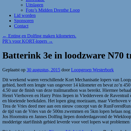
Uitslagen
Foto’s Midden Drenthe Loop
Lid worden
Sponsoren
Contact
←
Enting en Dolfing maken kilometers.
PR’s voor KORT-lopers
→
Batterink 3e in loodzware N70 
Geplaatst op
30 augustus, 2015
door
Loopgroep Westerbork
Dit weekend waren verschillende Kort Mechanisatie lopers van Loopgro
gebied, heeft een lengte van ongeveer 14 kilometer en bevat zo’n 450 
4.50 uur de finish van deze trailmarathon was bereikt. Hiermee behaal
Henri Vierhoven en Harry Prins liepen in Vledderveen de Raventrail d
en bloeiende beekdalen. Het lopen ging moeizaam, maar Vierhoven volt
Trea de Vries deed mee aan een nieuw concept van de RunForestRun s
de tijd van de Vries van de 500m zwemmen en 5km lopen helaas nog 
Jos Hoornstra en Jannes Dolfing liepen donderdagavond de Wiekloop 
modderige start\finish gebied leverde voor veel lopers wat problemen 