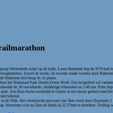
trailmarathon
ep Westerbork actief op de trails. Laura Batterink liep de N70 trail i
hoogtemeters. Zowel de eerste, als tweede ronde werden door Batterink 
de Batterink heel knap de 3e plaats.
oor het Nationaal Park Drents-Friese Wold. Een bosgebied vol variatie,
ooide de 30 onverharde, modderige kilometers in 3.48 uur. Prins liep 
erie. Een Run-Swim wedstrijd in Gieten in het mooie gebied rond het
niet bekend.
in de Wijk. Het vernieuwde parcours van 5km werd door Hoornstra 1 m
op. Hoornstra wist na 5km de finish in 22.37min te bereiken. Dolfing wi