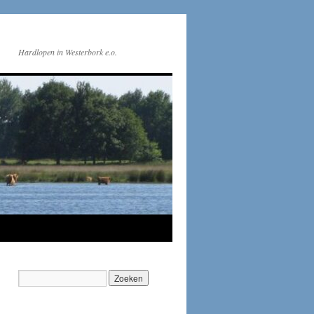
Hardlopen in Westerbork e.o.