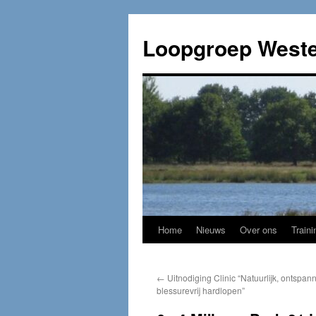
Loopgroep Weste
Home
Nieuws
Over ons
Traini
←
Uitnodiging Clinic “Natuurlijk, ontspan
blessurevrij hardlopen”