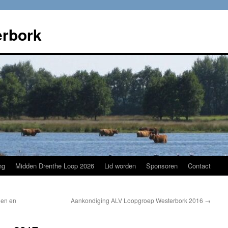
rbork
ng
Midden Drenthe Loop 2026
Lid worden
Sponsoren
Contact
nen en
Aankondiging ALV Loopgroep Westerbork 2016
→