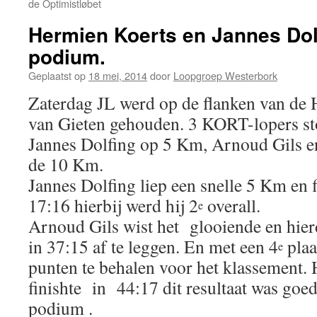
de Optimistløbet
Hermien Koerts en Jannes Dol
podium.
Geplaatst op
18 mei, 2014
door
Loopgroep Westerbork
Zaterdag JL werd op de flanken van de
van Gieten gehouden. 3 KORT-lopers sto
Jannes Dolfing op 5 Km, Arnoud Gils 
de 10 Km.
Jannes Dolfing liep een snelle 5 Km en f
17:16 hierbij werd hij 2
overall.
e
Arnoud Gils wist het glooiende en hier
in 37:15 af te leggen. En met een 4
plaa
e
punten te behalen voor het klassement
finishte in 44:17 dit resultaat was goed
podium .