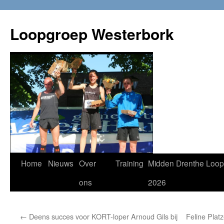
Loopgroep Westerbork
Home
Nieuws
Over
Training
Midden Drenthe Loop
ons
2026
←
Deens succes voor KORT-loper Arnoud Gils bij
Feline Plat