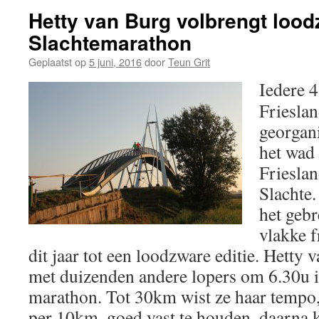
Hetty van Burg volbrengt lood
Slachtemarathon
Geplaatst op
5 juni, 2016
door
Teun Grit
Iedere 4
Friesla
georgani
het wad 
Frieslan
Slachte
het geb
vlakke f
dit jaar tot een loodzware editie. Hetty 
met duizenden andere lopers om 6.30u i
marathon. Tot 30km wist ze haar tempo,
per 10km, goed vast te houden, daarna kr