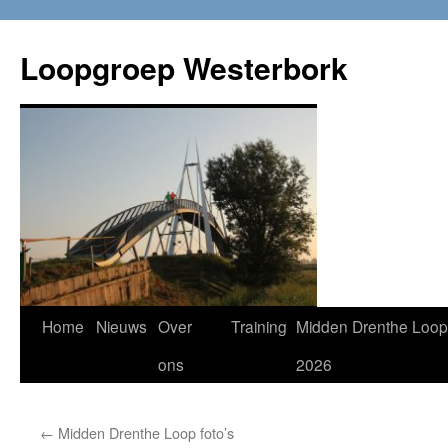
Loopgroep Westerbork
Home
Nieuws
Over
Training
Midden Drenthe Loop
ons
2026
←
Midden Drenthe Loop foto’s