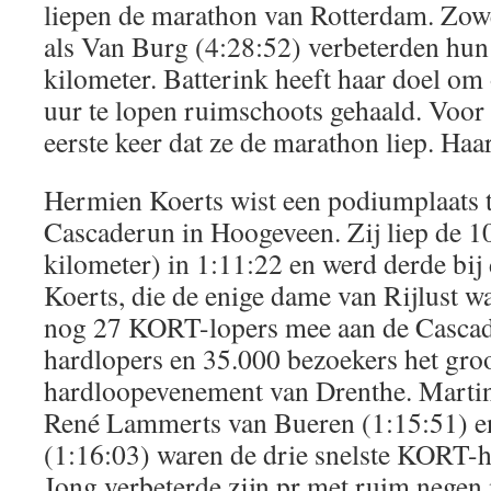
liepen de marathon van Rotterdam. Zowe
als Van Burg (4:28:52) verbeterden hun 
kilometer. Batterink heeft haar doel om
uur te lopen ruimschoots gehaald. Voor
eerste keer dat ze de marathon liep. Haar
Hermien Koerts wist een podiumplaats t
Cascaderun in Hoogeveen. Zij liep de 10
kilometer) in 1:11:22 en werd derde bi
Koerts, die de enige dame van Rijlust w
nog 27 KORT-lopers mee aan de Cascad
hardlopers en 35.000 bezoekers het groo
hardloopevenement van Drenthe. Martin
René Lammerts van Bueren (1:15:51) e
(1:16:03) waren de drie snelste KORT-he
Jong verbeterde zijn pr met ruim negen