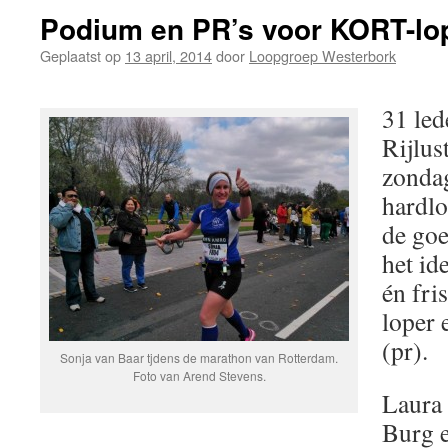
Podium en PR’s voor KORT-lo
Geplaatst op
13 april, 2014
door
Loopgroep Westerbork
31 led
Rijlus
zonda
hardlo
de goe
het id
én fri
loper 
(pr).
Sonja van Baar tjdens de marathon van Rotterdam.
Foto van Arend Stevens.
Laura 
Burg e