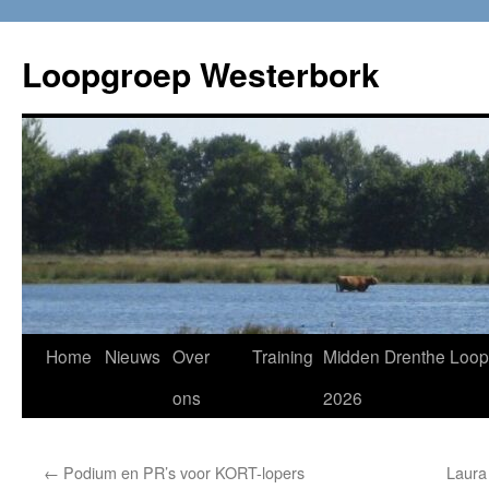
Loopgroep Westerbork
Home
Nieuws
Over
Training
Midden Drenthe Loop
ons
2026
←
Podium en PR’s voor KORT-lopers
Laura 