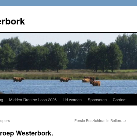
rbork
ng
Midden Drenthe Loop 2026
Lid worden
Sponsoren
Contact
Lopers
Eerste Boszichtrun in Beilen.
→
roep Westerbork.