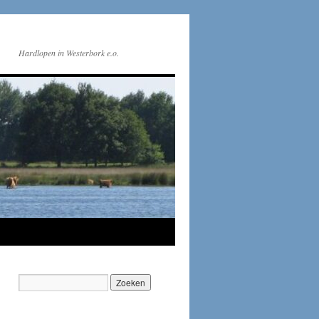
Hardlopen in Westerbork e.o.