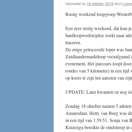
Geplaatst op
18 oktober, 2015
door
Loopg
Rustig weekend loopgroep Westerb
Een zeer rustig weekend, dat kun je 
hardloopwedstrijden zoekt naar atl
traceren.
De enige getraceerde loper was Jan
Zuidlaardermarktloop voorafgaand a
evenement. Het parcours loopt door
rondes van 5 kilometer) in een tijd
op koers te zijn ten aanzien van zijn
UPDATE: Later kwamen en nog uit
Zondag 18 oktober namen 3 atleten
Amsterdam. Hetty van Burg was de sn
in een tijd van 1.59.51. Sonja van 
Kuizenga bereikte de eindstreep in