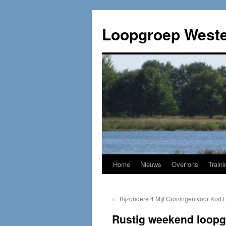
Loopgroep Weste
Home
Nieuws
Over ons
Traini
←
Bijzondere 4 Mijl Groningen voor Kort 
Rustig weekend loopg