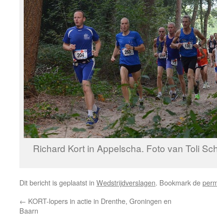
Richard Kort in Appelscha. Foto van Toli 
Dit bericht is geplaatst in
Wedstrijdverslagen
. Bookmark de
perm
←
KORT-lopers in actie in Drenthe, Groningen en
Baarn