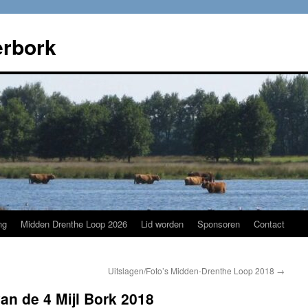
rbork
ng
Midden Drenthe Loop 2026
Lid worden
Sponsoren
Contact
Uitslagen/Foto’s Midden-Drenthe Loop 2018
→
van de 4 Mijl Bork 2018