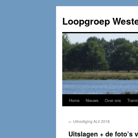
Loopgroep Weste
Home
Nieuws
Over ons
Traini
←
Uitnodiging ALV 2018
Uitslagen + de foto’s 