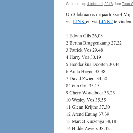
Geplaatst op
4 februari, 2018
door
Teun G
Op 3 februari is de jaarlijkse 4 Mij
via
LINK
en via
LINK2
te vinden
1 Edwin Gils 26,08
2 Bertha Bruggenkamp 27,22
3 Patrick Vos 29,48
4 Harry Vos 30,19
5 Henderikus Doorten 30,44
6 Anita Hegen 33,38
7 David Zwiers 34,50
8 Teun Grit 35,15
9 Chery Wortelboer 35,25
10 Wesley Vos 35,55
11 Glenn Krijthe 37,30
12 Arend Enting 37,39
13 Marcel Kuizenga 38,18
14 Hidde Zwiers 38,42