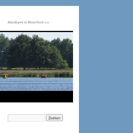
Hardlopen in Westerbork e.o.