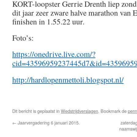
KORT-loopster Gerrie Drenth liep zond
dit jaar zeer zware halve marathon van 
finishen in 1.55.22 uur.
Foto’s:
https://onedrive.live.com/?
cid=43596959237445d7&id=435969
http://hardlopenmettoli.blogspot.nl/
Dit bericht is geplaatst in
Wedstrijdverslagen
. Bookmark de
perm
←
Jaarvergadering 6 januari 2015.
zaterdag
naamswij