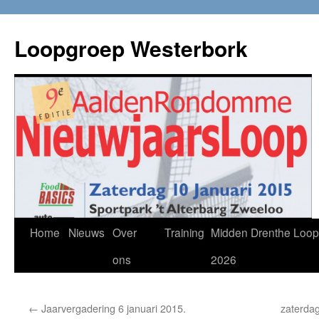
Loopgroep Westerbork
Home
Nieuws
Over
Training
Midden Drenthe Loop
ons
2026
←
Jaarvergadering 6 januari 2015.
zaterdag