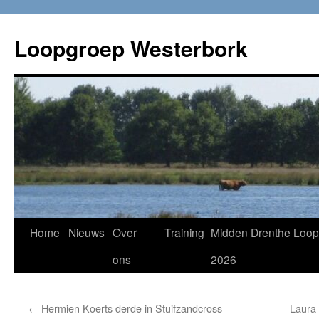
Loopgroep Westerbork
Home
Nieuws
Over
Training
Midden Drenthe Loop
ons
2026
←
Hermien Koerts derde in Stuifzandcross
Laura 